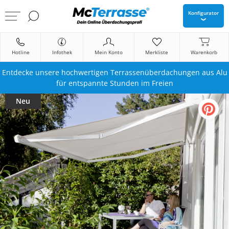
Konfigurator
Hotline
Infothek
Mein Konto
Merkliste
Warenkorb
Entdecke unsere hochwertigen Terrassenüberdachungen aus Alu
für entspannte Stunden im Freien
Neu