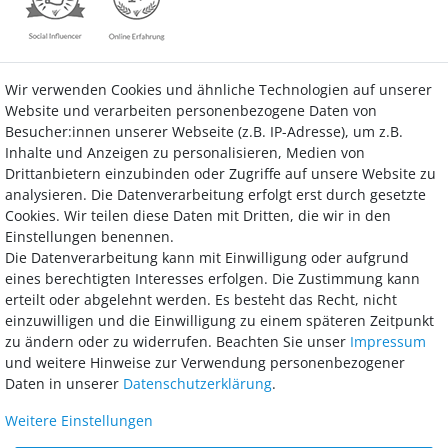
Wir verwenden Cookies und ähnliche Technologien auf unserer
Kontakt
Vertrag widerrufen
Website und verarbeiten personenbezogene Daten von
Besucher:innen unserer Webseite (z.B. IP-Adresse), um z.B.
Inhalte und Anzeigen zu personalisieren, Medien von
Drittanbietern einzubinden oder Zugriffe auf unsere Website zu
analysieren. Die Datenverarbeitung erfolgt erst durch gesetzte
Bezahlung
Cookies. Wir teilen diese Daten mit Dritten, die wir in den
Einstellungen benennen.
Wir bieten Ihnen viele Möglichkeiten einer sicheren und bequemen
Die Datenverarbeitung kann mit Einwilligung oder aufgrund
Bezahlung.
eines berechtigten Interesses erfolgen. Die Zustimmung kann
erteilt oder abgelehnt werden. Es besteht das Recht, nicht
einzuwilligen und die Einwilligung zu einem späteren Zeitpunkt
zu ändern oder zu widerrufen. Beachten Sie unser
Impressum
und weitere Hinweise zur Verwendung personenbezogener
Daten in unserer
Daten­schutz­erklärung
.
Weitere Einstellungen