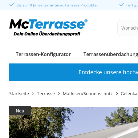
Bis zu 10 Jahre Garantie auf unsere Produkte
Ferti
Terrassen-Konfigurator
Terrassenüberdachung
Entdecke unsere hochw
Startseite
Terrasse
Markisen/Sonnenschutz
Gelenka
Neu