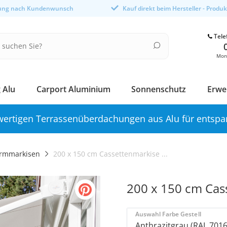
gung nach Kundenwunsch
Kauf direkt beim Hersteller - Produ
Tele
Mont
 Alu
Carport Aluminium
Sonnenschutz
Erwe
ertigen Terrassenüberdachungen aus Alu für entspa
rmmarkisen
200 x 150 cm Cassettenmarkise ...
200 x 150 cm Cas
Auswahl Farbe Gestell