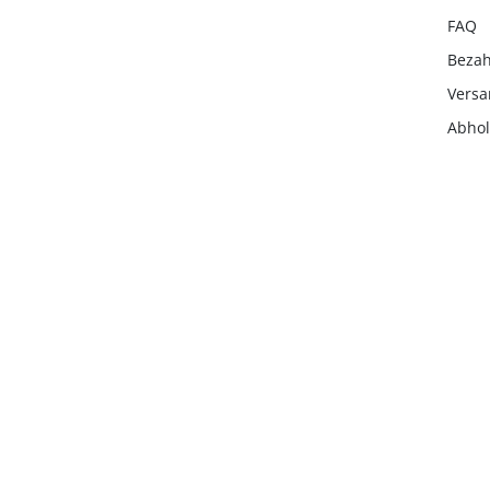
FAQ
Beza
Vers
Abho