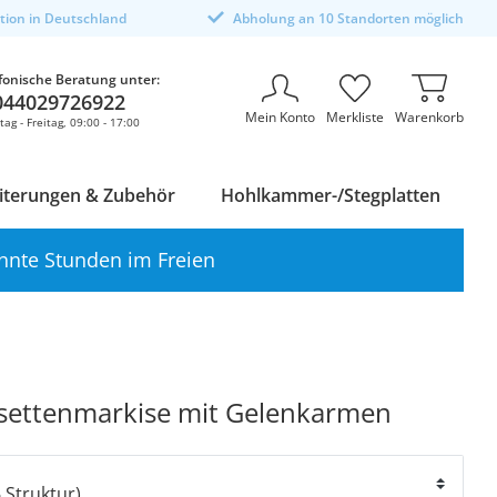
ktion in Deutschland
Abholung an 10 Standorten möglich
fonische Beratung unter:
044029726922
Mein Konto
Merkliste
Warenkorb
ag - Freitag, 09:00 - 17:00
iterungen & Zubehör
Hohlkammer-/Stegplatten
nnte Stunden im Freien
settenmarkise mit Gelenkarmen