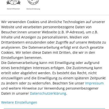
Wir verwenden Cookies und ähnliche Technologien auf unserer
Kontakt
Vertrag widerrufen
Website und verarbeiten personenbezogene Daten von
Besucher:innen unserer Webseite (z.B. IP-Adresse), um z.B.
Inhalte und Anzeigen zu personalisieren, Medien von
Drittanbietern einzubinden oder Zugriffe auf unsere Website zu
analysieren. Die Datenverarbeitung erfolgt erst durch gesetzte
Bezahlung
Cookies. Wir teilen diese Daten mit Dritten, die wir in den
Einstellungen benennen.
Wir bieten Ihnen viele Möglichkeiten einer sicheren und bequemen
Die Datenverarbeitung kann mit Einwilligung oder aufgrund
Bezahlung.
eines berechtigten Interesses erfolgen. Die Zustimmung kann
erteilt oder abgelehnt werden. Es besteht das Recht, nicht
einzuwilligen und die Einwilligung zu einem späteren Zeitpunkt
zu ändern oder zu widerrufen. Beachten Sie unser
Impressum
und weitere Hinweise zur Verwendung personenbezogener
Daten in unserer
Daten­schutz­erklärung
.
Weitere Einstellungen