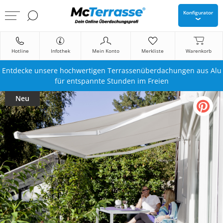
Konfigurator
Hotline
Infothek
Mein Konto
Merkliste
Warenkorb
Entdecke unsere hochwertigen Terrassenüberdachungen aus Alu
für entspannte Stunden im Freien
Neu