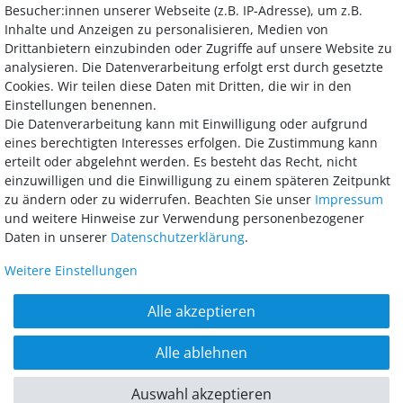
Besucher:innen unserer Webseite (z.B. IP-Adresse), um z.B.
Inhalte und Anzeigen zu personalisieren, Medien von
Drittanbietern einzubinden oder Zugriffe auf unsere Website zu
analysieren. Die Datenverarbeitung erfolgt erst durch gesetzte
Bezahlung
Cookies. Wir teilen diese Daten mit Dritten, die wir in den
Einstellungen benennen.
Wir bieten Ihnen viele Möglichkeiten einer sicheren und bequemen
Die Datenverarbeitung kann mit Einwilligung oder aufgrund
Bezahlung.
eines berechtigten Interesses erfolgen. Die Zustimmung kann
erteilt oder abgelehnt werden. Es besteht das Recht, nicht
einzuwilligen und die Einwilligung zu einem späteren Zeitpunkt
zu ändern oder zu widerrufen. Beachten Sie unser
Impressum
und weitere Hinweise zur Verwendung personenbezogener
Daten in unserer
Daten­schutz­erklärung
.
Weitere Einstellungen
AGB
Widerrufsrecht
Datenschutz
Impressum
Alle akzeptieren
Barrierefreiheitserklärung
Alle ablehnen
© 2018 - 2026 McGarden24 GmbH / Alle Rechte vorbehalten. Alle Preise inkl.
MwSt. und zzgl. Versandkosten. **Gilt für Lieferungen innerhalb
Auswahl akzeptieren
Deutschlands.
powered by
createyourtemplate