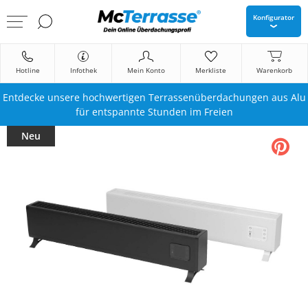
Konfigurator
Hotline
Infothek
Mein Konto
Merkliste
Warenkorb
Entdecke unsere hochwertigen Terrassenüberdachungen aus Alu
für entspannte Stunden im Freien
Neu