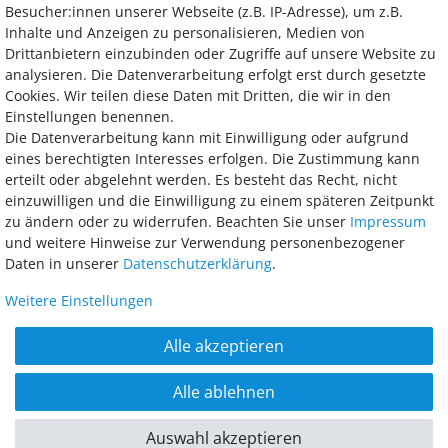
Besucher:innen unserer Webseite (z.B. IP-Adresse), um z.B.
Inhalte und Anzeigen zu personalisieren, Medien von
Drittanbietern einzubinden oder Zugriffe auf unsere Website zu
analysieren. Die Datenverarbeitung erfolgt erst durch gesetzte
Bezahlung
Cookies. Wir teilen diese Daten mit Dritten, die wir in den
Einstellungen benennen.
Wir bieten Ihnen viele Möglichkeiten einer sicheren und bequemen
Die Datenverarbeitung kann mit Einwilligung oder aufgrund
Bezahlung.
eines berechtigten Interesses erfolgen. Die Zustimmung kann
erteilt oder abgelehnt werden. Es besteht das Recht, nicht
einzuwilligen und die Einwilligung zu einem späteren Zeitpunkt
zu ändern oder zu widerrufen. Beachten Sie unser
Impressum
und weitere Hinweise zur Verwendung personenbezogener
Daten in unserer
Daten­schutz­erklärung
.
Weitere Einstellungen
AGB
Widerrufsrecht
Datenschutz
Impressum
Alle akzeptieren
Barrierefreiheitserklärung
Alle ablehnen
© 2018 - 2026 McGarden24 GmbH / Alle Rechte vorbehalten. Alle Preise inkl.
MwSt. und zzgl. Versandkosten. **Gilt für Lieferungen innerhalb
Auswahl akzeptieren
Deutschlands.
powered by
createyourtemplate