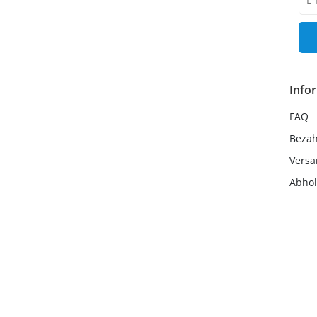
Hon
Info
FAQ
Beza
Vers
Abho