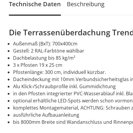
Technische Daten
Beschreibung
Die Terrassenüberdachung Trendl
Außenmaß (BxT): 700x400cm
Gestell: 2 RAL-Farbtöne wählbar
Dachbelastung bis 85 kg/m²
3 x Pfosten 19 x 25 cm
Pfostenlänge: 300 cm, individuell kürzbar.
Dacheindeckung mit 10mm Verbundsicherheitsglas in
Alu Klick-/Schraubprofile inkl. Gummidichtung
in den Pfosten integrierter PVC-Wasserablauf inkl. Bl
optional erhältliche LED-Spots werden schon vormonti
komplettes Montagematerial, ACHTUNG: Schrauben zu
ausführliche Aufbauanleitung
bis 8000mm Breite sind Wandanschluss und Rinnenpro