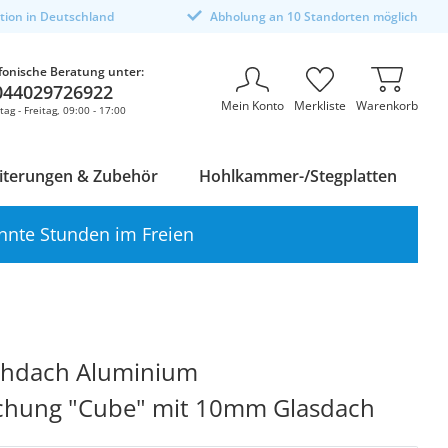
ktion in Deutschland
Abholung an 10 Standorten möglich
fonische Beratung unter:
044029726922
Mein Konto
Merkliste
Warenkorb
ag - Freitag, 09:00 - 17:00
iterungen & Zubehör
Hohlkammer-/Stegplatten
nnte Stunden im Freien
chdach Aluminium
chung "Cube" mit 10mm Glasdach