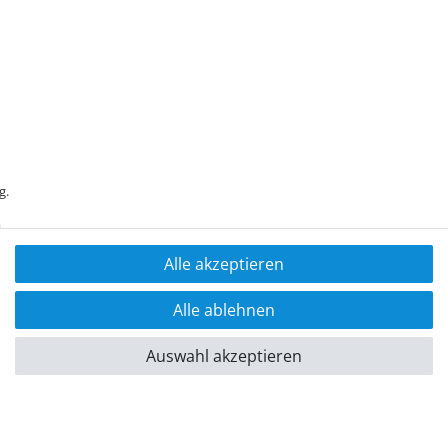
g.
Alle akzeptieren
Alle ablehnen
Auswahl akzeptieren
ärung
Live Chat
nerhalb Deutschlands.
powered by
createyourtemplate