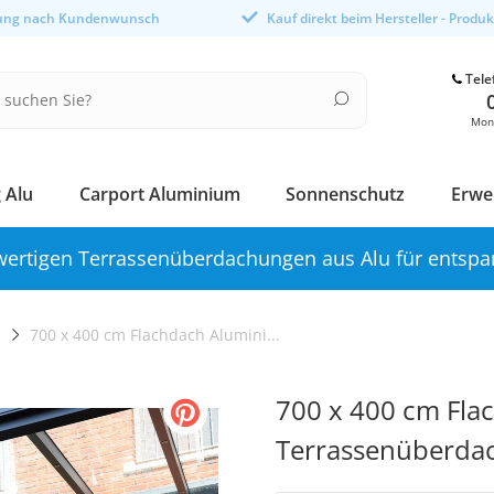
gung nach Kundenwunsch
Kauf direkt beim Hersteller - Produ
Tele
Mont
 Alu
Carport Aluminium
Sonnenschutz
Erwe
ertigen Terrassenüberdachungen aus Alu für entspa
"
700 x 400 cm Flachdach Alumini...
700 x 400 cm Fla
Terrassenüberda