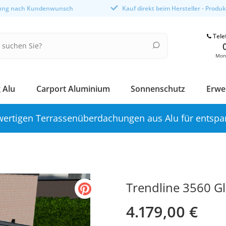
gung nach Kundenwunsch
Kauf direkt beim Hersteller - Produ
Tele
Mont
 Alu
Carport Aluminium
Sonnenschutz
Erwe
ertigen Terrassenüberdachungen aus Alu für entspa
Trendline 3560 Gl
4.179,00 €