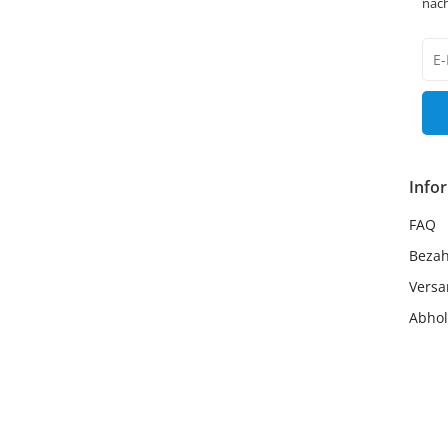
näch
New
Hon
Info
FAQ
Beza
Vers
Abho