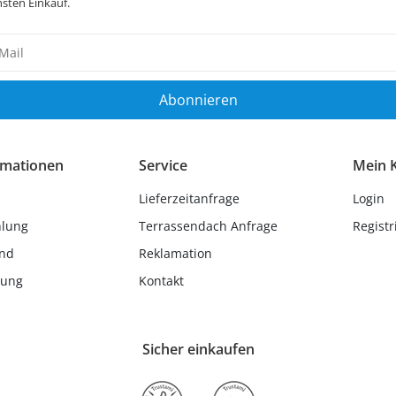
sten Einkauf.
sletter
ig
Abonnieren
rmationen
Service
Mein 
Lieferzeitanfrage
Login
hlung
Terrassendach Anfrage
Registr
and
Reklamation
lung
Kontakt
Sicher einkaufen