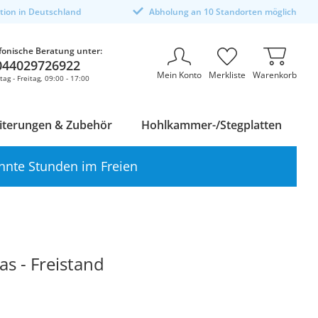
ktion in Deutschland
Abholung an 10 Standorten möglich
fonische Beratung unter:
044029726922
Mein Konto
Merkliste
Warenkorb
ag - Freitag, 09:00 - 17:00
iterungen & Zubehör
Hohlkammer-/Stegplatten
nnte Stunden im Freien
as - Freistand