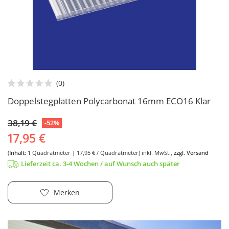
Doppelstegplatten Polycarbonat 16mm ECO16 Klar
38,19 €
-52%
17,95 €
(
Inhalt:
1
Quadratmeter
| 17,95 € / Quadratmeter)
inkl. MwSt.,
zzgl. Versand
Lieferzeit ca. 3-4 Wochen / auf Wunsch auch später
Merken