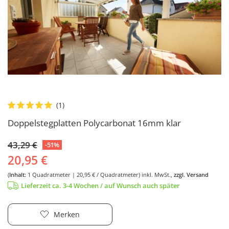
Doppelstegplatten Polycarbonat 16mm klar
43,29 €
-51%
20,95 €
(
Inhalt:
1
Quadratmeter
| 20,95 € / Quadratmeter)
inkl. MwSt.,
zzgl. Versand
Lieferzeit ca. 3-4 Wochen / auf Wunsch auch später
Merken