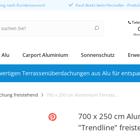
gung nach Kundenwunsch
Kauf direkt beim Hersteller - Produ
Tele
Mont
 Alu
Carport Aluminium
Sonnenschutz
Erwe
ertigen Terrassenüberdachungen aus Alu für entspa
chung freistehend
700 x 250 cm Aluminium Terrass...
700 x 250 cm Al
"Trendline" frei