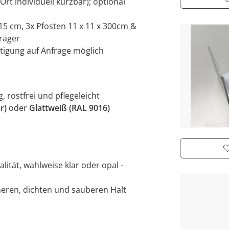
Ort individuell kürzbar); optional
 15 cm, 3x Pfosten 11 x 11 x 300cm &
räger
rtigung auf Anfrage möglich
, rostfrei und pflegeleicht
r)
oder
Glattweiß (RAL 9016)
lität, wahlweise klar oder opal -
cheren, dichten und sauberen Halt