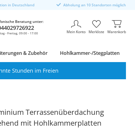
ktion in Deutschland
Abholung an 10 Standorten möglich
fonische Beratung unter:
044029726922
Mein Konto
Merkliste
Warenkorb
ag - Freitag, 09:00 - 17:00
iterungen & Zubehör
Hohlkammer-/Stegplatten
nnte Stunden im Freien
uminium Terrassenüberdachung
stehend mit Hohlkammerplatten