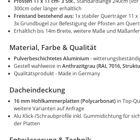
Pfosten 11 x 11 cm
- 3 Stk
., Standardlänge 240cm (vor 
300cm oder länger erhältlich
Freistand bestehend aus:
1x stabiler Querträger 11 x
3x Grundbügel zur Befestigung der Pfosten am Quert
Erhältlich bis 14m Breite, weitere Maße und Maßanfe
Material, Farbe & Qualität
Pulverbeschichtetes Aluminium
- witterungsbeständig
Gestell wahlweise in
Anthrazitgrau (RAL 7016, Struktu
Qualitätsprodukt - Made in Germany
Dacheindeckung
16 mm Hohlkammerplatten (Polycarbonat)
in Top-Qua
weitere Varianten auf Anfrage
Alu Klick-/Schraubprofile inkl. Gummidichtung für si
der Platten
Entwässerung & Technik