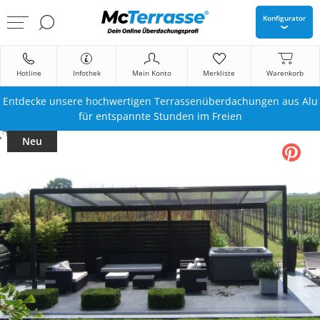
Konfigurator
Hotline
Infothek
Mein Konto
Merkliste
Warenkorb
Entdecke unsere hochwertigen Terrassenüberdachungen aus Alu
für entspannte Stunden im Freien
Neu