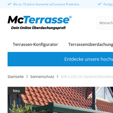
Bis zu 10 Jahre Garantie auf unsere Produkte
Ferti
Terrassen-Konfigurator
Terrassenüberdachung
Entdecke unsere hochw
Startseite
Sonnenschutz
500 x 225 cm Senkrechtmarkise 
Neu