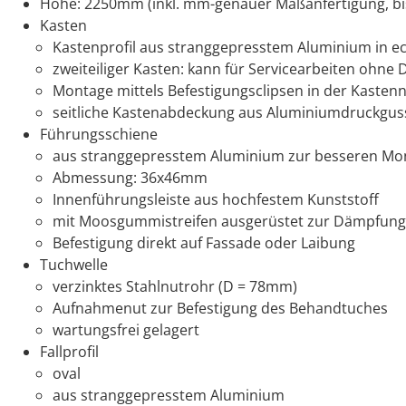
Höhe: 2250mm (inkl. mm-genauer Maßanfertigung, bi
Kasten
Kastenprofil aus stranggepresstem Aluminium in 
zweiteiliger Kasten: kann für Servicearbeiten ohn
Montage mittels Befestigungsclipsen in der Kasten
seitliche Kastenabdeckung aus Aluminiumdruckgus
Führungsschiene
aus stranggepresstem Aluminium zur besseren Mont
Abmessung: 36x46mm
Innenführungsleiste aus hochfestem Kunststoff
mit Moosgummistreifen ausgerüstet zur Dämpfung
Befestigung direkt auf Fassade oder Laibung
Tuchwelle
verzinktes Stahlnutrohr (D = 78mm)
Aufnahmenut zur Befestigung des Behandtuches
wartungsfrei gelagert
Fallprofil
oval
aus stranggepresstem Aluminium