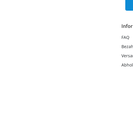
Info
FAQ
Beza
Vers
Abho