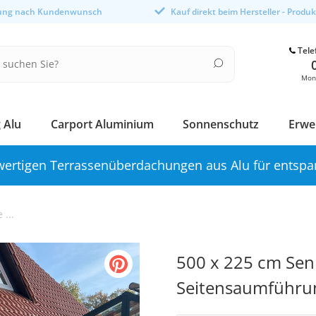
gung nach Kundenwunsch
Kauf direkt beim Hersteller - Produ
Tele
Mont
 Alu
Carport Aluminium
Sonnenschutz
Erwe
ertigen Terrassenüberdachungen aus Alu für entspa
...
500 x 225 cm Senk
Seitensaumführu