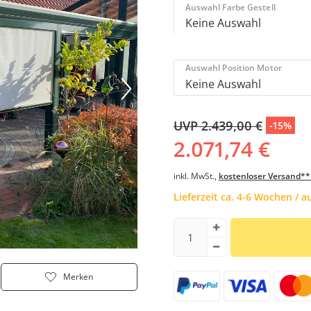
Auswahl Farbe Gestell
Auswahl Position Motor
UVP 2.439,00 €
-15%
2.071,74 €
inkl. MwSt.,
kostenloser Versand**
Lieferzeit ca. 4-6 Wochen / 
Merken