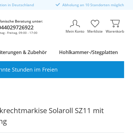
ktion in Deutschland
Abholung an 10 Standorten möglich
fonische Beratung unter:
044029726922
Mein Konto
Merkliste
Warenkorb
ag - Freitag, 09:00 - 17:00
iterungen & Zubehör
Hohlkammer-/Stegplatten
nnte Stunden im Freien
rechtmarkise Solaroll SZ11 mit
ng