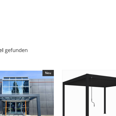
el
gefunden
Neu