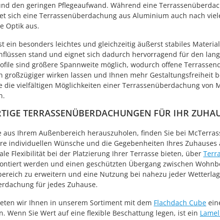
 und den geringen Pflegeaufwand. Während eine Terrassenüberdac
et sich eine Terrassenüberdachung aus Aluminium auch nach viele
 Optik aus.
 ein besonders leichtes und gleichzeitig äußerst stabiles Material.
nflüssen stand und eignet sich dadurch hervorragend für den langf
file sind größere Spannweite möglich, wodurch offene Terrassend
 großzügiger wirken lassen und Ihnen mehr Gestaltungsfreiheit b
e die vielfältigen Möglichkeiten einer Terrassenüberdachung von 
h.
TIGE TERRASSENÜBERDACHUNGEN FÜR IHR ZUHA
 aus Ihrem Außenbereich herauszuholen, finden Sie bei McTerras
hre individuellen Wünsche und die Gegebenheiten Ihres Zuhauses
e Flexibilität bei der Platzierung Ihrer Terrasse bieten, über
Terr
tiert werden und einen geschützten Übergang zwischen Wohnbere
ereich zu erweitern und eine Nutzung bei nahezu jeder Wetterlag
rdachung für jedes Zuhause.
eten wir Ihnen in unserem Sortiment mit dem
Flachdach Cube
ein
n. Wenn Sie Wert auf eine flexible Beschattung legen, ist ein
Lamel