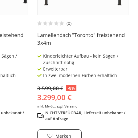
reistehend
Lamellendach "Toronto" freistehend
3x4m
n Sägen /
Kinderleichter Aufbau - kein Sägen /
Zuschnitt nötig
Erweiterbar
hältlich
In zwei modernen Farben erhältlich
3.599,00 €
-8%
3.299,00 €
inkl. MwSt.,
zzgl. Versand
 unbekannt /
NICHT VERFÜGBAR, Lieferzeit unbekannt /
auf Anfrage
Merken