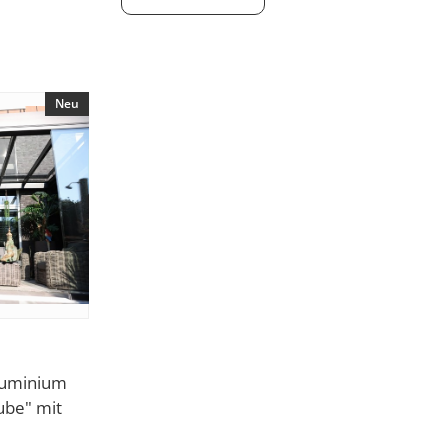
Neu
luminium
ube" mit