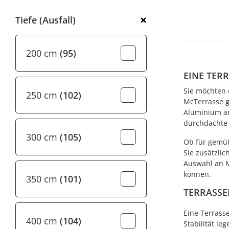
Tiefe (Ausfall)
200 cm
(95)
EINE TER
Sie möchten 
250 cm
(102)
McTerrasse g
Aluminium an
durchdachte 
300 cm
(105)
Ob für gemüt
Sie zusätzli
Auswahl an M
können.
350 cm
(101)
TERRASSE
Eine Terrass
400 cm
(104)
Stabilität l