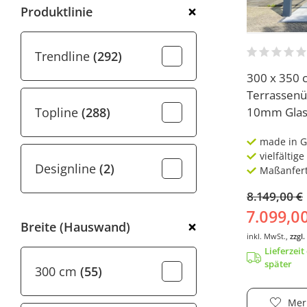
Produktlinie
Trendline
(292)
300 x 350 
Terrassenü
10mm Glas
Topline
(288)
made in 
vielfältig
Designline
(2)
Maßanfert
8.149,00 €
7.099,0
Breite (Hauswand)
inkl. MwSt.,
zzgl
Lieferzei
später
300 cm
(55)
Mer