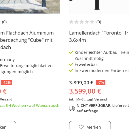
cm Flachdach Aluminium
Lamellendach "Toronto" f
berdachung "Cube" mit
3,6x4m
dach
Kinderleichter Aufbau - kei
Zuschnitt nötig
Germany
Erweiterbar
e Erweiterungsmöglichkeiten
In zwei modernen Farben er
igungen möglich
3.899,00 €
-12%
-7%
0 €
3.599,00 €
. Versand
inkl. MwSt.,
zzgl. Versand
t ca. 3-4 Wochen / auf Wunsch auch
NICHT VERFÜGBAR, Lieferzeit
auf Anfrage
ken
Merken