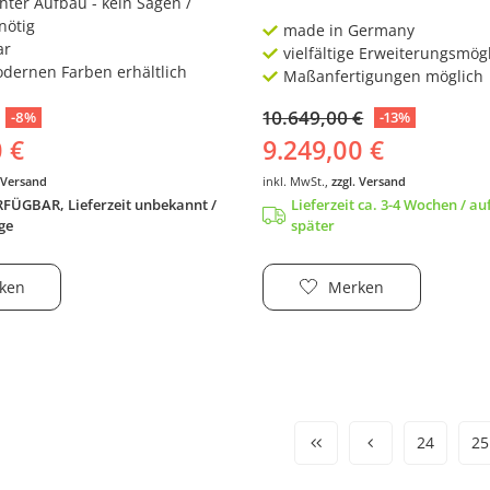
hter Aufbau - kein Sägen /
nötig
made in Germany
ar
vielfältige Erweiterungsmög
odernen Farben erhältlich
Maßanfertigungen möglich
10.649,00 €
-8%
-13%
0 €
9.249,00 €
. Versand
inkl. MwSt.,
zzgl. Versand
FÜGBAR, Lieferzeit unbekannt /
Lieferzeit ca. 3-4 Wochen / a
ge
später
ken
Merken
24
25