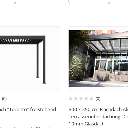
ch "Toronto" freistehend
500 x 350 cm Flachdach A
Terrassenüberdachung "C
10mm Glasdach