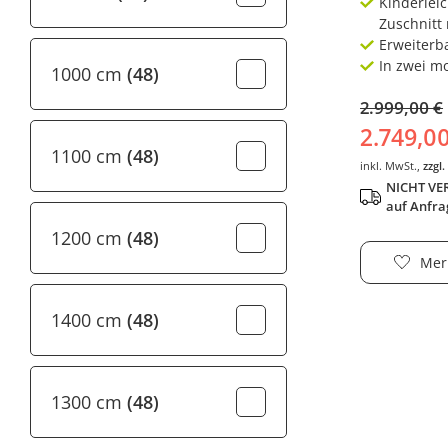
Kinderleic
Zuschnitt 
Erweiterb
In zwei m
1000 cm
(48)
2.999,00 €
2.749,0
1100 cm
(48)
inkl. MwSt.,
zzgl
NICHT VER
auf Anfra
1200 cm
(48)
Mer
1400 cm
(48)
1300 cm
(48)