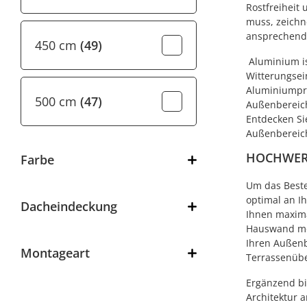
Rostfreiheit
muss, zeichn
ansprechende
450 cm
(49)
Aluminium ist
Witterungsei
Aluminiumpro
500 cm
(47)
Außenbereich
Entdecken Si
Außenbereic
HOCHWER
Farbe
Um das Beste
optimal an I
Dacheindeckung
Ihnen maximal
Hauswand mon
Ihren Außenb
Montageart
Terrassenübe
Ergänzend bi
Architektur a