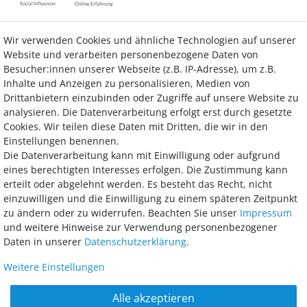
Wir verwenden Cookies und ähnliche Technologien auf unserer
Kontakt
Vertrag widerrufen
Website und verarbeiten personenbezogene Daten von
Besucher:innen unserer Webseite (z.B. IP-Adresse), um z.B.
Inhalte und Anzeigen zu personalisieren, Medien von
Drittanbietern einzubinden oder Zugriffe auf unsere Website zu
analysieren. Die Datenverarbeitung erfolgt erst durch gesetzte
Bezahlung
Cookies. Wir teilen diese Daten mit Dritten, die wir in den
Einstellungen benennen.
Wir bieten Ihnen viele Möglichkeiten einer sicheren und bequemen
Die Datenverarbeitung kann mit Einwilligung oder aufgrund
Bezahlung.
eines berechtigten Interesses erfolgen. Die Zustimmung kann
erteilt oder abgelehnt werden. Es besteht das Recht, nicht
einzuwilligen und die Einwilligung zu einem späteren Zeitpunkt
zu ändern oder zu widerrufen. Beachten Sie unser
Impressum
und weitere Hinweise zur Verwendung personenbezogener
Daten in unserer
Daten­schutz­erklärung
.
Weitere Einstellungen
AGB
Widerrufsrecht
Datenschutz
Impressum
Alle akzeptieren