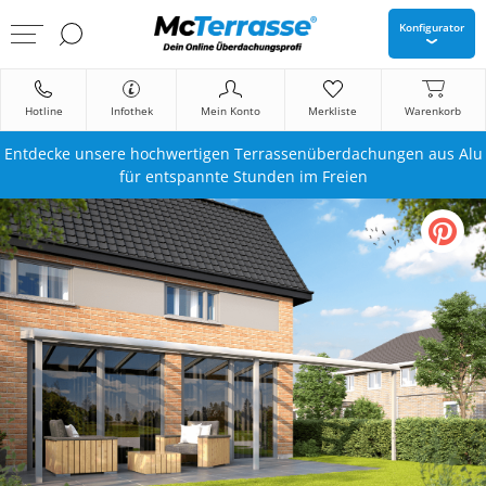
Konfigurator
Hotline
Infothek
Mein Konto
Merkliste
Warenkorb
Entdecke unsere hochwertigen Terrassenüberdachungen aus Alu
für entspannte Stunden im Freien