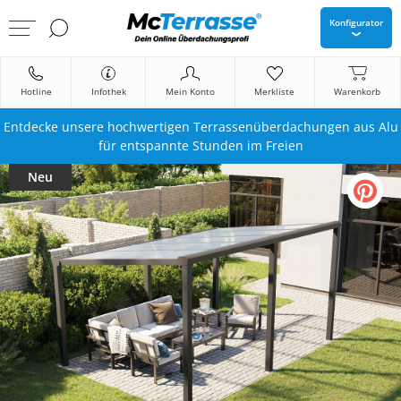
Konfigurator
Hotline
Infothek
Mein Konto
Merkliste
Warenkorb
Entdecke unsere hochwertigen Terrassenüberdachungen aus Alu
für entspannte Stunden im Freien
Neu