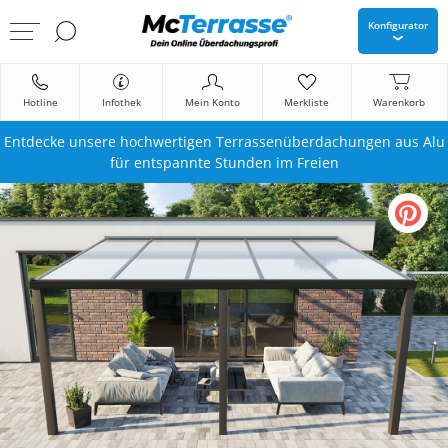
Konfigurator
Hotline
Infothek
Mein Konto
Merkliste
Warenkorb
Entdecke unsere hochwertigen Terrassenüberdachungen aus Alu
für entspannte Stunden im Freien