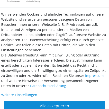
Wir verwenden Cookies und ähnliche Technologien auf unserer
Kontakt
Vertrag widerrufen
Website und verarbeiten personenbezogene Daten von
Besucher:innen unserer Webseite (z.B. IP-Adresse), um z.B.
Inhalte und Anzeigen zu personalisieren, Medien von
Drittanbietern einzubinden oder Zugriffe auf unsere Website zu
analysieren. Die Datenverarbeitung erfolgt erst durch gesetzte
Bezahlung
Cookies. Wir teilen diese Daten mit Dritten, die wir in den
Einstellungen benennen.
Wir bieten Ihnen viele Möglichkeiten einer sicheren und bequemen
Die Datenverarbeitung kann mit Einwilligung oder aufgrund
Bezahlung.
eines berechtigten Interesses erfolgen. Die Zustimmung kann
erteilt oder abgelehnt werden. Es besteht das Recht, nicht
einzuwilligen und die Einwilligung zu einem späteren Zeitpunkt
zu ändern oder zu widerrufen. Beachten Sie unser
Impressum
und weitere Hinweise zur Verwendung personenbezogener
Daten in unserer
Daten­schutz­erklärung
.
Weitere Einstellungen
AGB
Widerrufsrecht
Datenschutz
Impressum
Alle akzeptieren