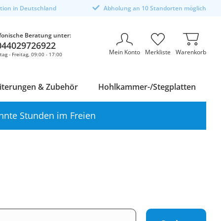
ktion in Deutschland
Abholung an 10 Standorten möglich
fonische Beratung unter:
044029726922
Mein Konto
Merkliste
Warenkorb
ag - Freitag, 09:00 - 17:00
iterungen & Zubehör
Hohlkammer-/Stegplatten
nnte Stunden im Freien