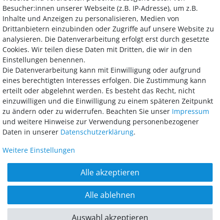
Besucher:innen unserer Webseite (z.B. IP-Adresse), um z.B.
Inhalte und Anzeigen zu personalisieren, Medien von
Drittanbietern einzubinden oder Zugriffe auf unsere Website zu
analysieren. Die Datenverarbeitung erfolgt erst durch gesetzte
Bezahlung
Cookies. Wir teilen diese Daten mit Dritten, die wir in den
Einstellungen benennen.
Wir bieten Ihnen viele Möglichkeiten einer sicheren und bequemen
Die Datenverarbeitung kann mit Einwilligung oder aufgrund
Bezahlung.
eines berechtigten Interesses erfolgen. Die Zustimmung kann
erteilt oder abgelehnt werden. Es besteht das Recht, nicht
einzuwilligen und die Einwilligung zu einem späteren Zeitpunkt
zu ändern oder zu widerrufen. Beachten Sie unser
Impressum
und weitere Hinweise zur Verwendung personenbezogener
Daten in unserer
Daten­schutz­erklärung
.
Weitere Einstellungen
AGB
Widerrufsrecht
Datenschutz
Impressum
Alle akzeptieren
Barrierefreiheitserklärung
Alle ablehnen
© 2018 - 2026 McGarden24 GmbH / Alle Rechte vorbehalten. Alle Preise inkl.
MwSt. und zzgl. Versandkosten. **Gilt für Lieferungen innerhalb
Auswahl akzeptieren