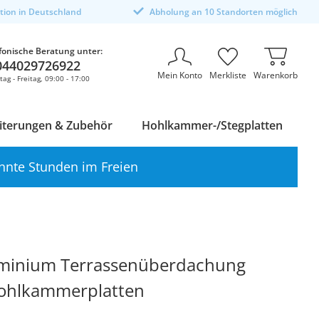
ktion in Deutschland
Abholung an 10 Standorten möglich
fonische Beratung unter:
044029726922
Mein Konto
Merkliste
Warenkorb
ag - Freitag, 09:00 - 17:00
iterungen & Zubehör
Hohlkammer-/Stegplatten
nnte Stunden im Freien
uminium Terrassenüberdachung
Hohlkammerplatten