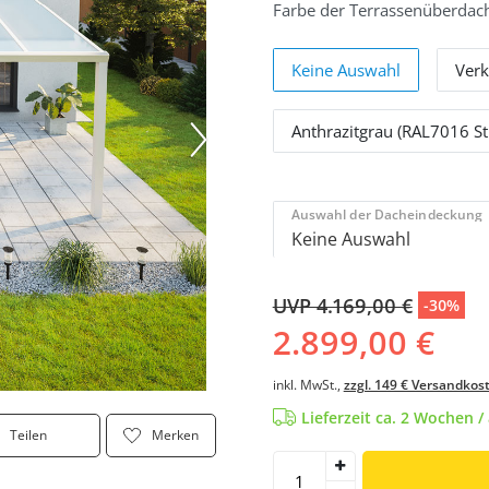
Farbe der Terrassenüberdac
Keine Auswahl
Verk
Anthrazitgrau (RAL7016 St
Auswahl der Dacheindeckung
UVP 4.169,00 €
-30%
2.899,00 €
inkl. MwSt.,
zzgl. 149 € Versandkos
Lieferzeit ca. 2 Wochen 
Teilen
Merken