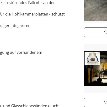
- kein störendes Fallrohr an der
 für die Hohlkammerplatten - schützt
träger integrieren
tigung auf vorhandenem
en- und Glasschiebewänden (auch