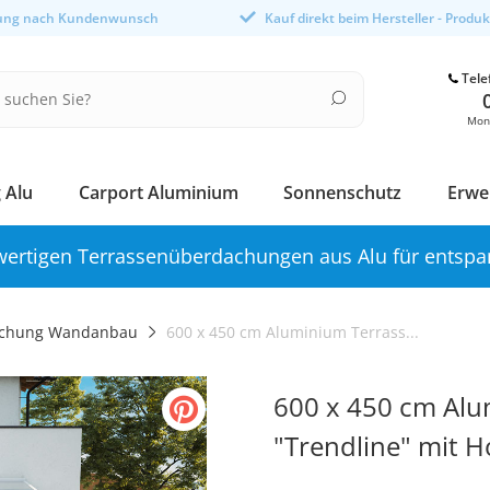
gung nach Kundenwunsch
Kauf direkt beim Hersteller - Produ
Tele
Mont
 Alu
Carport Aluminium
Sonnenschutz
Erwe
ertigen Terrassenüberdachungen aus Alu für entspa
achung Wandanbau
600 x 450 cm Aluminium Terrass...
600 x 450 cm Al
"Trendline" mit 